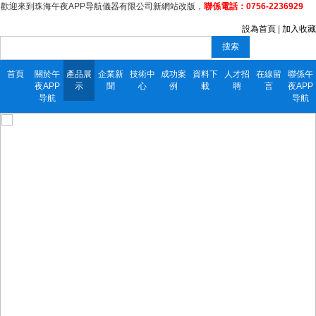
歡迎來到珠海午夜APP导航儀器有限公司新網站改版，
聯係電話：0756-2236929
設為首頁
|
加入收藏
搜索
首頁
關於午
產品展
企業新
技術中
成功案
資料下
人才招
在線留
聯係午
夜APP
示
聞
心
例
載
聘
言
夜APP
导航
导航