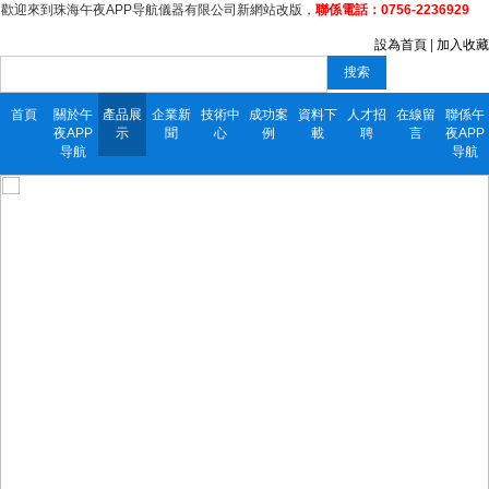
歡迎來到珠海午夜APP导航儀器有限公司新網站改版，
聯係電話：0756-2236929
設為首頁
|
加入收藏
搜索
首頁
關於午
產品展
企業新
技術中
成功案
資料下
人才招
在線留
聯係午
夜APP
示
聞
心
例
載
聘
言
夜APP
导航
导航