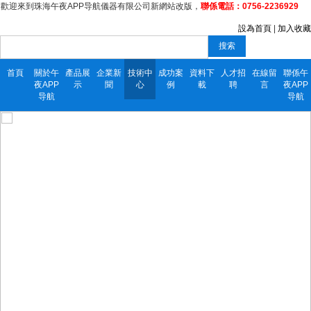
歡迎來到珠海午夜APP导航儀器有限公司新網站改版，
聯係電話：0756-2236929
設為首頁
|
加入收藏
搜索
首頁
關於午
產品展
企業新
技術中
成功案
資料下
人才招
在線留
聯係午
夜APP
示
聞
心
例
載
聘
言
夜APP
导航
导航